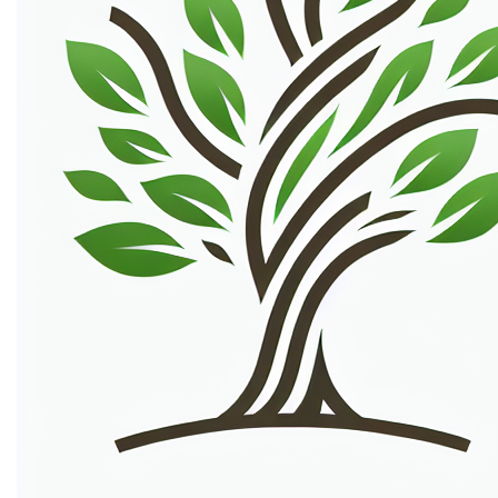
Mogelijke toepassingen
Virtuele Rondleidingen door Belgische Landschappen
Contact
Ontdek meer domeinen
Op landscapes.be kun je bezoekers virtuele
rondleidingen aanbieden door de mooiste landschappen
van België. Van de Ardennen tot de kustlijn, gebruikers
kunnen genieten van interactieve 360-graden video's en
foto's, waardoor ze het gevoel hebben dat ze er echt
zijn.
Fotografie Blog en Galerij
Start een blog en galerij gewijd aan
landschapsfotografie. Nodig lokale fotografen uit om
hun werk te delen en geef tips en trucs over het
vastleggen van de perfecte landschapsfoto. Dit kan een