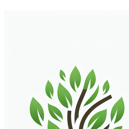
Home
Stel je voor,
landscapes.be
, jouw online canvas voor het
delen van adembenemende panorama's en
natuurtaferelen. Een domeinnaam die de schoonheid van
België's landschappen weerspiegelt. Een unieke kans om
een
visueel verhaal
te vertellen en een
wereldwijde
impact
te maken. Mis deze kans niet!