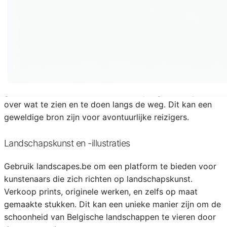
geweldige plek zijn voor zowel amateurs als
professionals om inspiratie op te doen.
Wandel- en Fietsroutes Gids
Creëer een uitgebreide gids voor wandel- en fietsroutes
door de mooiste landschappen van België. Voeg
gedetailleerde kaarten, routebeschrijvingen, en tips toe
over wat te zien en te doen langs de weg. Dit kan een
geweldige bron zijn voor avontuurlijke reizigers.
Landschapskunst en -illustraties
Gebruik landscapes.be om een platform te bieden voor
kunstenaars die zich richten op landschapskunst.
Verkoop prints, originele werken, en zelfs op maat
gemaakte stukken. Dit kan een unieke manier zijn om de
schoonheid van Belgische landschappen te vieren door