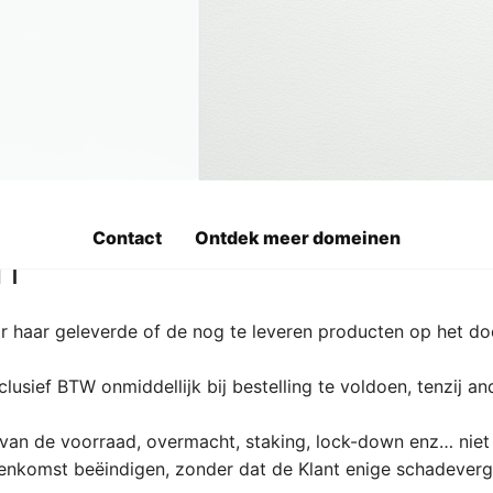
er bv. beschikbaarheid, leveringstermijn of leveringswijze
trekt en kan, incl. de prijs, te allen tijde worden aangepa
van de Klant. Sara.be kan niet aansprakelijk gesteld worde
digheidsduur heeft of onder voorwaarden geschiedt, wordt 
Contact
Ontdek meer domeinen
n
r haar geleverde of de nog te leveren producten op het d
lusief BTW onmiddellijk bij bestelling te voldoen, tenzij an
 van de voorraad, overmacht, staking, lock-down enz… niet
eenkomst beëindigen, zonder dat de Klant enige schadeverg