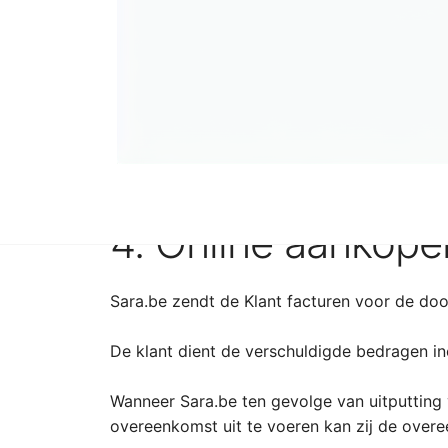
kleurverschillen.
Wanneer de Klant specifieke vragen heeft ov
te nemen.
Het aanbod geldt steeds zolang de voorraad s
enige voorafgaande verwittiging ten aanzien 
product. Indien een aanbod een beperkte gel
4. Online aankope
Sara.be zendt de Klant facturen voor de doo
De klant dient de verschuldigde bedragen inc
Wanneer Sara.be ten gevolge van uitputting
overeenkomst uit te voeren kan zij de over