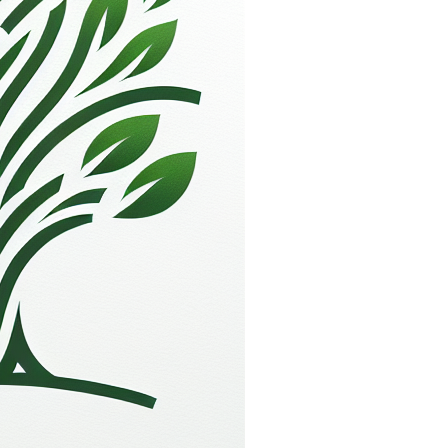
ijk, schriftelijk en uitdrukkelijk door
nt te dragen taksen of belastingen.
nde foto’s zijn decoratief bedoeld en
ledigheid van de aangeboden informatie
ste materiële fouten, zet- of drukfouten of