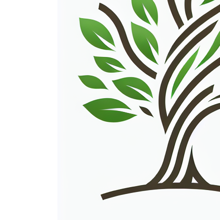
andere voorwaarden. Bijkomende voorwaarden 
Sara.be aanvaard zijn.
2. Prijs
Alle vermelde prijzen zijn uitgedrukt in EUR
Indien leverings-, reservatie- of administra
De opgave van prijs slaat uitsluitend op de 
kunnen elementen bevatten die niet inbegrepe
3. Aanbod
Kennelijke vergissingen of fouten in het aan
slechts gehouden tot een middelenverbintenis