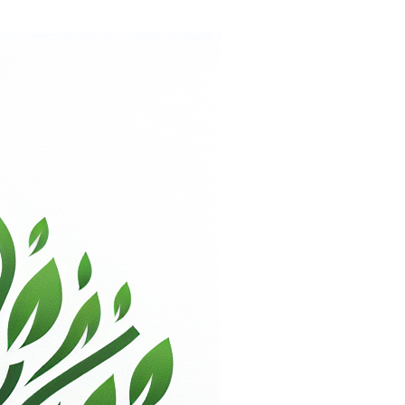
24, handel voerend onder de handelsnaam
, kopen, huren, verkopen, verhuren en
rdt door een bezoeker van deze e-commerce
ie geplaatst wordt door een bezoeker van
elke bestelling die geplaatst wordt door
van toepassing op elke bestelling die
stelling via de webwinkel van Sara.be moet
eze Voorwaarden, met uitsluiting van alle