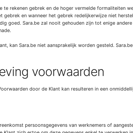
e te rekenen gebrek en de hoger vermelde formaliteiten we
et gebrek en wanneer het gebrek redelijkerwijze niet herste
rdig goed. Sara.be zal nooit gehouden zijn tot enige ande
hade.
nt, kan Sara.be niet aansprakelijk worden gesteld. Sara.be v
aleving voorwaarden
Voorwaarden door de Klant kan resulteren in een onmiddelli
overeenkomst persoonsgegevens van werknemers of aanges
de Klant zich ertoe om deze gegevens enkel te verwerken 