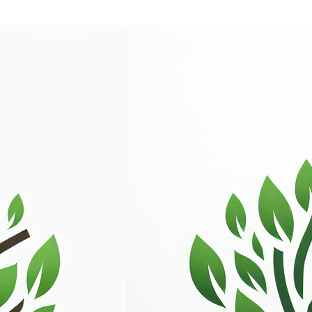
gevens
0 Antwerpen, Oudesteenweg 87 bus 3, KBO nr. 0459.777.6
lingen
ar klanten de mogelijkheid om domeinnamen te registreren
 zijn van toepassing op elke bestelling die geplaatst wo
 (‘Voorwaarden’) zijn van toepassing op elke bestelling d
emene Voorwaarden (‘Voorwaarden’) zijn van toepassing op 
‘Klant’).Deze Algemene Voorwaarden (‘Voorwaarden’) zijn 
e-commerce website (‘Klant’). Bij het plaatsen van een be
vaarden, waarmee hij instemt met de toepasselijkheid van d