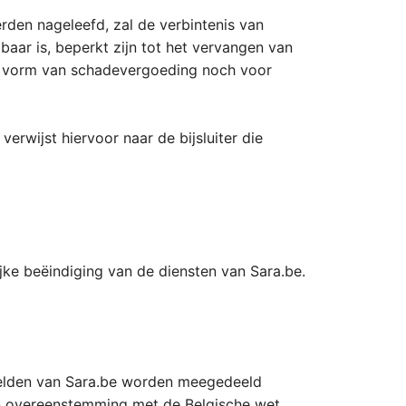
rden nageleefd, zal de verbintenis van
lbaar is, beperkt zijn tot het vervangen van
re vorm van schadevergoeding noch voor
erwijst hiervoor naar de bijsluiter die
jke beëindiging van de diensten van Sara.be.
telden van Sara.be worden meegedeeld
in overeenstemming met de Belgische wet