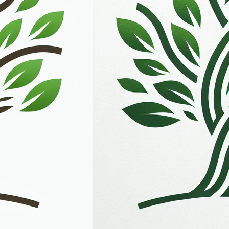
van de Klant worden uitgesloten, tenzij deze voorafgaandel
O, steeds exclusief BTW en alle andere verplicht door de Kla
tieve kosten worden aangerekend, wordt dit apart vermeld.
artikelen zoals het woordelijk wordt omschreven. De bijhore
n zijn in de prijs.
bod binden Sara.be niet. Sara.be is wat de juistheid en vol
. Sara.be is in geen geval aansprakelijk ingeval van manife