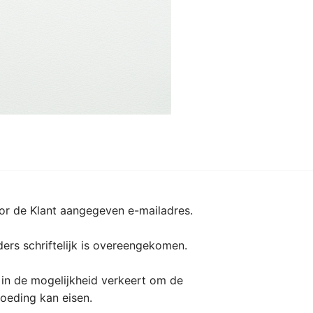
, wordt deze verzocht om vooraf contact op
st of ingetrokken door Sara.be en dit zonder
n voor het niet beschikbaar zijn van een
dit nadrukkelijk in het aanbod vermeld.
oor de Klant aangegeven e-mailadres.
ders schriftelijk is overeengekomen.
 in de mogelijkheid verkeert om de
oeding kan eisen.