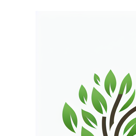
Ondernemingsge
Edge.be NV, met vennootschapszetel te 206
Sara.be.
1. Algemene bepa
De e-commerce website van Sara.be biedt ha
exploiteren.
Deze Algemene Voorwaarden (‘Voorwaarden’)
website (‘Klant’).Deze Algemene Voorwaarden
deze e-commerce website (‘Klant’).Deze Alg
een bezoeker van deze e-commerce website (
geplaatst wordt door een bezoeker van deze 
de Klant deze Voorwaarden uitdrukkelijk aan